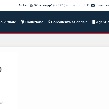
Tel |
Whatsapp:
(00385) - 98 - 9533 315
Email:
i
io virtuale
Traduzione
Consulenza aziendale
Agenzia
O
icio