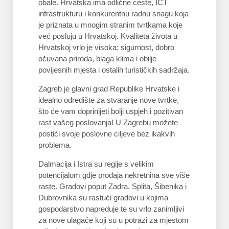
obale. Hrvatska ima odlične ceste, ICT
infrastrukturu i konkurentnu radnu snagu koja
je priznata u mnogim stranim tvrtkama koje
već posluju u Hrvatskoj. Kvaliteta života u
Hrvatskoj vrlo je visoka: sigurnost, dobro
očuvana priroda, blaga klima i obilje
povijesnih mjesta i ostalih turističkih sadržaja.
Zagreb je glavni grad Republike Hrvatske i
idealno odredište za stvaranje nove tvrtke,
što će vam doprinijeti bolji uspjeh i pozitivan
rast vašeg poslovanja! U Zagrebu možete
postići svoje poslovne ciljeve bez ikakvih
problema.
Dalmacija i Istra su regije s velikim
potencijalom gdje prodaja nekretnina sve više
raste. Gradovi poput Zadra, Splita, Šibenika i
Dubrovnika su rastući gradovi u kojima
gospodarstvo napreduje te su vrlo zanimljivi
za nove ulagače koji su u potrazi za mjestom