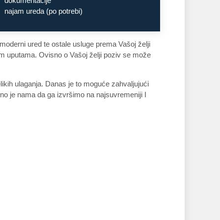
dokumentacije
najam ureda (po potrebi)
oderni ured te ostale usluge prema Vašoj želji
šim uputama. Ovisno o Vašoj želji poziv se može
ikih ulaganja. Danas je to moguće zahvaljujući
eno je nama da ga izvršimo na najsuvremeniji I