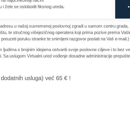
na najučinkovitiji način!
 i žele se oslobodit fiksnog ureda.
adresu u našoj suvremenoj poslovnoj zgradi u samom centru grada, m
oštu, te stručnog višejezičnog operatera koji prima pozive prema Va
ože preuzeti poruku stranke te snimljeni razgovor poslati na Vaš e-mail.)
ma s brojnim idejama ostvariti svoje poslovne ciljeve i to bez vel
ji. Sa uslugom Virtualni ured vođenje dosadne administracije prepušt
 dodatnih usluga) već 65 € !