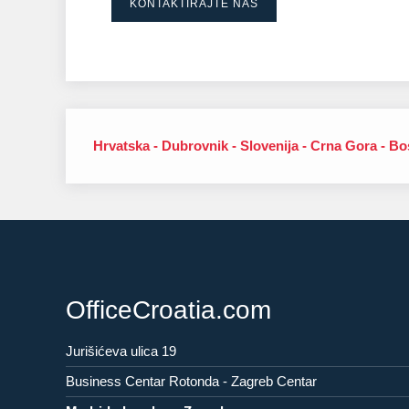
KONTAKTIRAJTE NAS
Hrvatska - Dubrovnik - Slovenija - Crna Gora - Bo
OfficeCroatia.com
Jurišićeva ulica 19
Business Centar Rotonda - Zagreb Centar