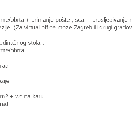
irme/obrta + primanje pošte , scan i prosljedivanje 
ije. (Za virtual office moze Zagreb ili drugi gradov
jedinačnog stola”:
irme/obrta
 rad
zije
0m2 + wc na katu
 rad