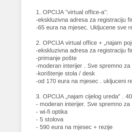
1. OPCIJA "virtual office-a":
-ekskluzivna adresa za registraciju f
-65 eura na mjesec. Ukljucene sve rez
2. OPCIJA virtual office + „najam po
-ekskluzivna adresa za registraciju f
-primanje pošte
-moderan interijer . Sve spremno za
-korištenje stola / desk
-od 170 eura na mjesec . ukljuceni re
3. OPCIJA „najam cijelog ureda” . 4
- moderan interijer. Sve spremno za
- wi-fi optika
- 5 stolova
- 590 eura na mjesec + rezije