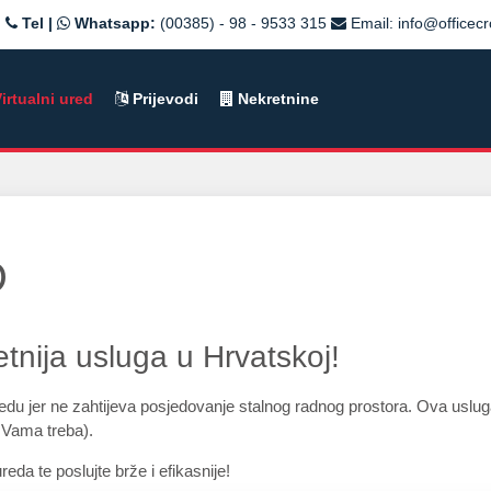
Tel |
Whatsapp:
(00385) - 98 - 9533 315
Email:
info@officec
irtualni ured
Prijevodi
Nekretnine
D
etnija usluga u Hrvatskoj!
edu jer ne zahtijeva posjedovanje stalnog radnog prostora. Ova uslu
d Vama treba).
reda te poslujte brže i efikasnije!