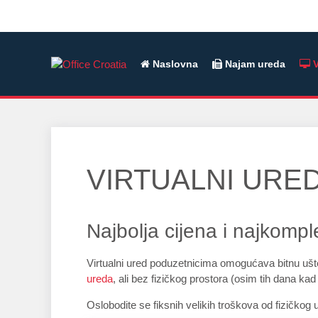
Naslovna
Najam ureda
V
VIRTUALNI URE
Najbolja cijena i najkompl
Virtualni ured poduzetnicima omogućava bitnu ušt
ureda
, ali bez fizičkog prostora (osim tih dana ka
Oslobodite se fiksnih velikih troškova od fizičkog u