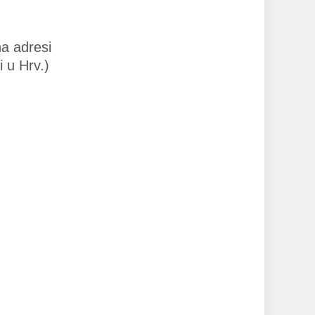
na adresi
i u Hrv.)