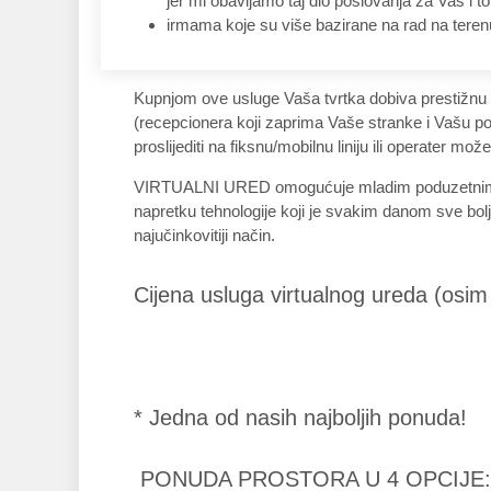
jer mi obavljamo taj dio poslovanja za Vas i to 
irmama koje su više bazirane na rad na terenu
Kupnjom ove usluge Vaša tvrtka dobiva prestižnu 
(recepcionera koji zaprima Vaše stranke i Vašu p
proslijediti na fiksnu/mobilnu liniju ili operater m
VIRTUALNI URED omogućuje mladim poduzetnim ljudi
napretku tehnologije koji je svakim danom sve bol
najučinkovitiji način.
Cijena usluga virtualnog ureda (osim
* Jedna od nasih najboljih ponuda!
PONUDA PROSTORA U 4 OPCIJE: